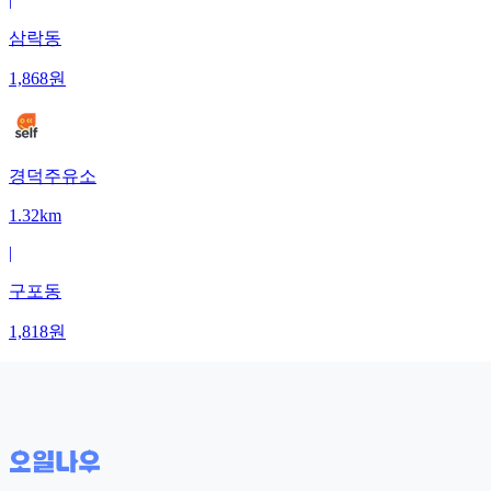
삼락동
1,868
원
경덕주유소
1.32km
|
구포동
1,818
원