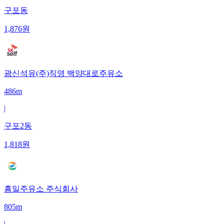
구포동
1,876
원
광신석유(주)직영 백양대로주유소
486m
|
구포2동
1,818
원
흥일주유소 주식회사
805m
|