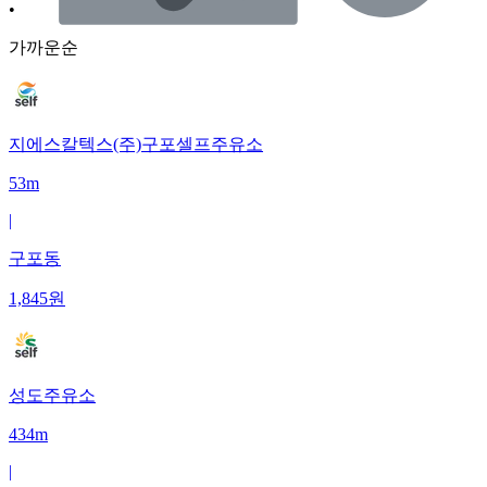
•
가까운순
지에스칼텍스(주)구포셀프주유소
53m
|
구포동
1,845
원
성도주유소
434m
|