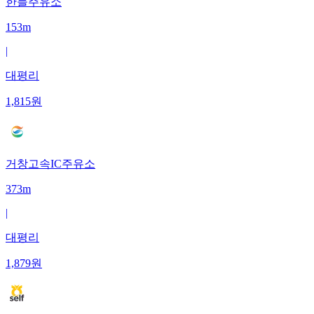
한들주유소
153m
|
대평리
1,815
원
거창고속IC주유소
373m
|
대평리
1,879
원