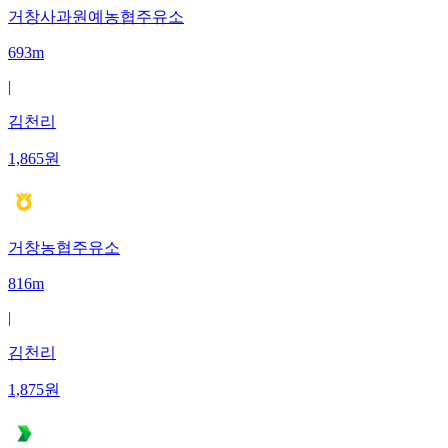
거창사과원예농협주유소
693m
|
김천리
1,865
원
거창농협주유소
816m
|
김천리
1,875
원