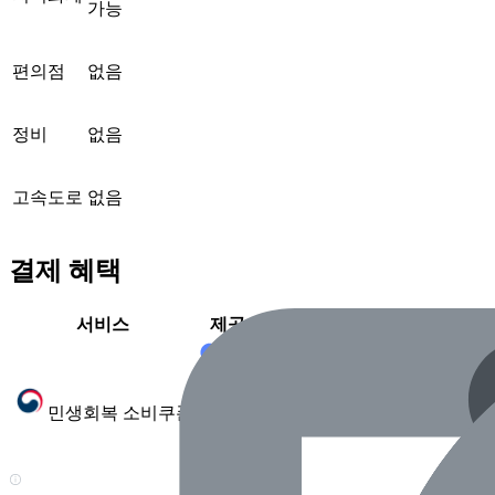
가능
편의점
없음
정비
없음
고속도로
없음
결제 혜택
서비스
제공 여부
가능
민생회복 소비쿠폰
(2025.7 확인)