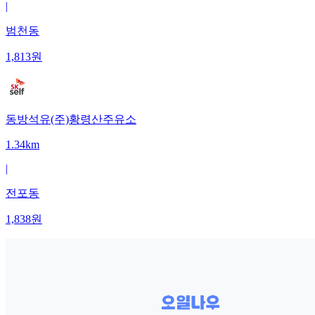
|
범천동
1,813
원
동방석유(주)황령산주유소
1.34km
|
전포동
1,838
원