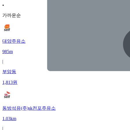
•
가까운순
대양주유소
985m
|
부암동
1,813
원
동방석유(주)sk전포주유소
1.03km
|