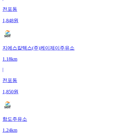
전포동
1,848
원
지에스칼텍스(주)케이제이주유소
1.18km
|
전포동
1,850
원
항도주유소
1.24km