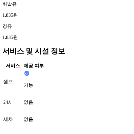
휘발유
1,835원
경유
1,835원
서비스 및 시설 정보
서비스
제공 여부
셀프
가능
24시
없음
세차
없음