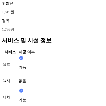
휘발유
1,819원
경유
1,799원
서비스 및 시설 정보
서비스
제공 여부
셀프
가능
24시
없음
세차
가능