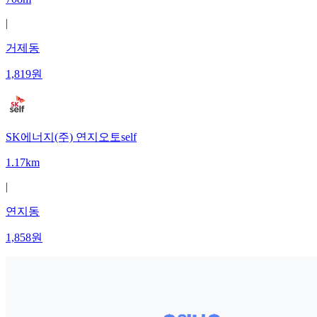
|
거제동
1,819
원
SK에너지(주) 연지오토self
1.17km
|
연지동
1,858
원