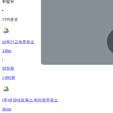
휘발유
•
가까운순
남부산고속주유소
330m
|
양정동
1,895
원
(주)우양네트웍스 하마정주유소
361m