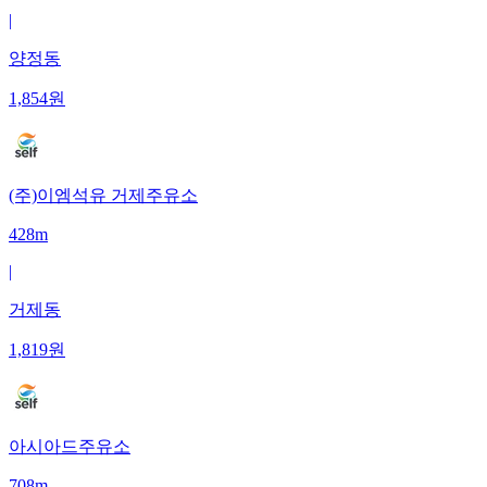
|
양정동
1,854
원
(주)이엠석유 거제주유소
428m
|
거제동
1,819
원
아시아드주유소
708m