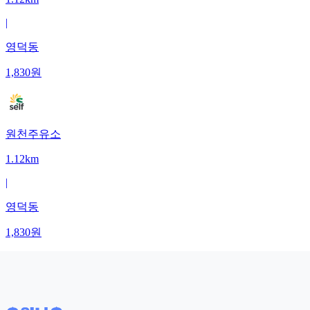
|
영덕동
1,830
원
원천주유소
1.12km
|
영덕동
1,830
원