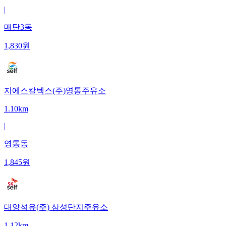
|
매탄3동
1,830
원
지에스칼텍스(주)영통주유소
1.10km
|
영통동
1,845
원
대양석유(주) 삼성단지주유소
1.12km