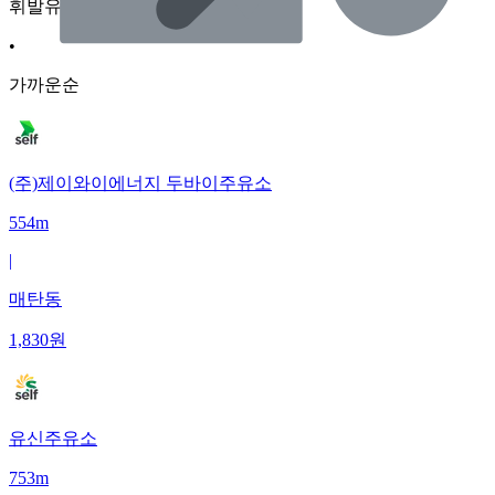
휘발유
•
가까운순
(주)제이와이에너지 두바이주유소
554m
|
매탄동
1,830
원
유신주유소
753m