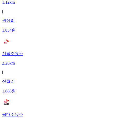
1.12km
|
원산리
1,834
원
신월주유소
2.26km
|
신월리
1,888
원
율대주유소