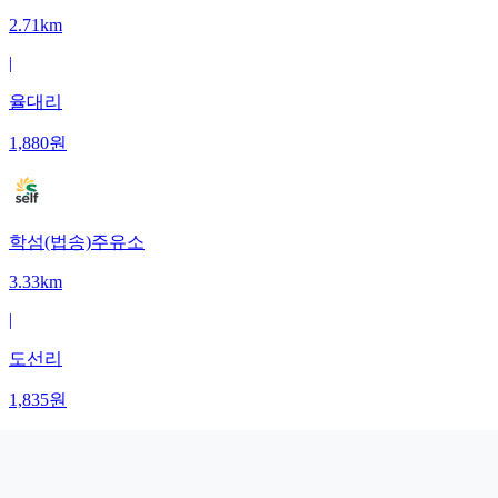
2.71km
|
율대리
1,880
원
학섬(법송)주유소
3.33km
|
도선리
1,835
원