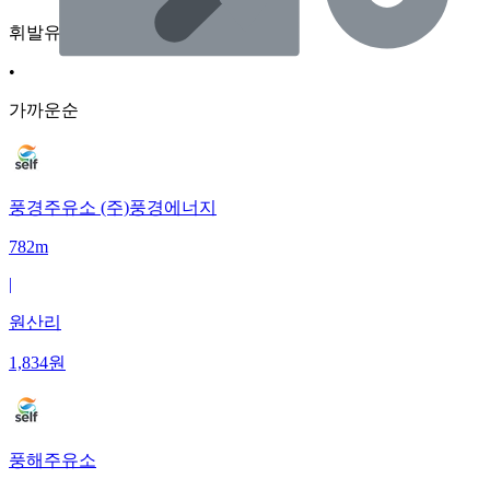
휘발유
•
가까운순
풍경주유소 (주)풍경에너지
782m
|
원산리
1,834
원
풍해주유소