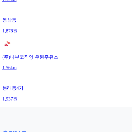
|
동삼동
1,878
원
(주)나부코직영 우원주유소
1.56km
|
봉래동4가
1,937
원