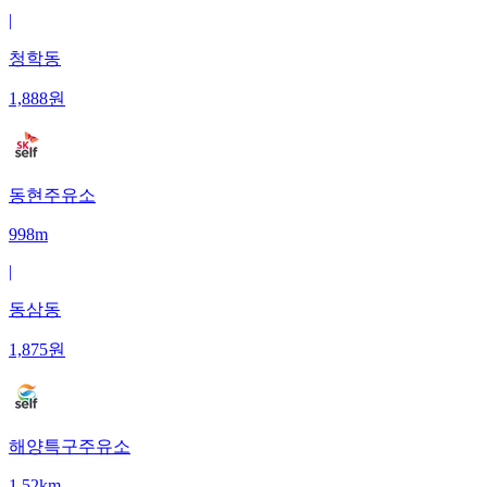
|
청학동
1,888
원
동현주유소
998m
|
동삼동
1,875
원
해양특구주유소
1.52km