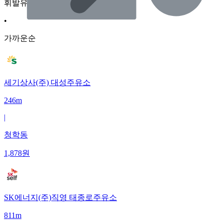
휘발유
•
가까운순
세기상사(주) 대성주유소
246m
|
청학동
1,878
원
SK에너지(주)직영 태종로주유소
811m