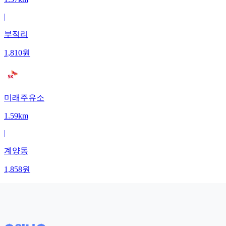
|
부적리
1,810
원
미래주유소
1.59km
|
계양동
1,858
원