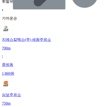
휘발유
•
가까운순
지에스칼텍스(주) 세왕주유소
700m
|
중방동
1,869
원
삼보주유소
750m