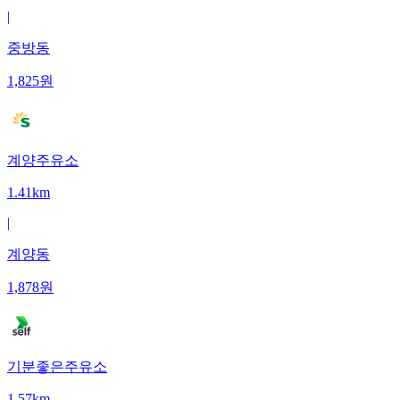
|
중방동
1,825
원
계양주유소
1.41km
|
계양동
1,878
원
기분좋은주유소
1.57km