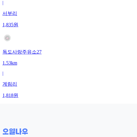
|
서부리
1,835
원
독도사랑주유소27
1.53km
|
계림리
1,818
원