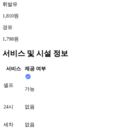
휘발유
1,810원
경유
1,798원
서비스 및 시설 정보
서비스
제공 여부
셀프
가능
24시
없음
세차
없음