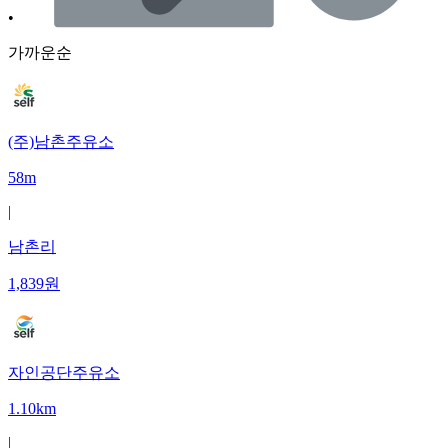
•
가까운순
(주)남촌주유소
58m
|
남촌리
1,839
원
자인공단주유소
1.10km
|