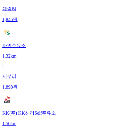
계림리
1,845
원
자인주유소
1.32km
|
서부리
1,898
원
KK(주) KK신라Self주유소
1.50km