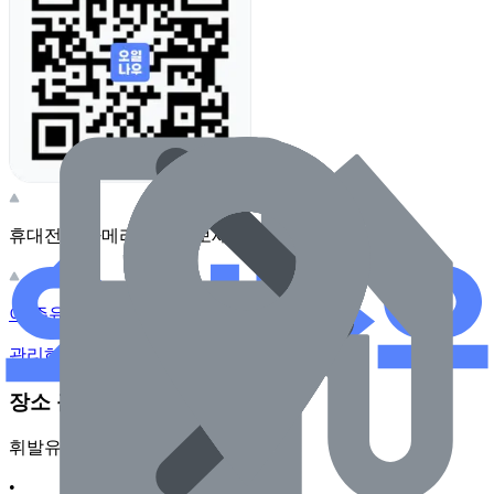
휴대전화 카메라로 찍어보세요
이 주유소의 사장님이신가요?
관리하기
장소 근처 주유소
휘발유
•