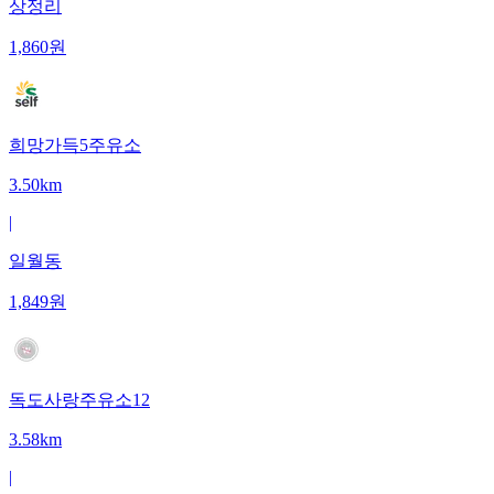
상정리
1,860
원
희망가득5주유소
3.50km
|
일월동
1,849
원
독도사랑주유소12
3.58km
|