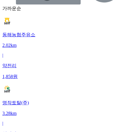
가까운순
동해농협주유소
2.02km
|
약전리
1,858
원
명작토탈(주)
3.28km
|