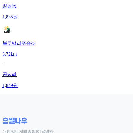
일월동
1,835
원
블루밸리주유소
3.72km
|
공당리
1,849
원
개인정보처리방침
|
이용약관