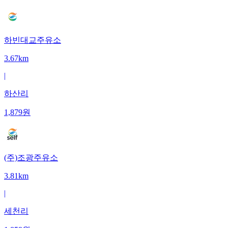
하빈대교주유소
3.67km
|
하산리
1,879
원
(주)조광주유소
3.81km
|
세천리