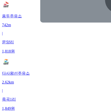
용두주유소
742m
|
문양리
1,818
원
다사왕선주유소
2.62km
|
죽곡1리
1,849
원