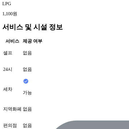
LPG
1,100원
서비스 및 시설 정보
서비스
제공 여부
셀프
없음
24시
없음
세차
가능
지역화폐
없음
편의점
없음