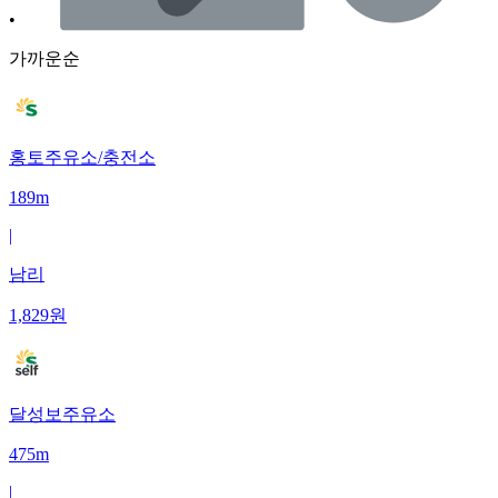
•
가까운순
홍토주유소/충전소
189m
|
남리
1,829
원
달성보주유소
475m
|