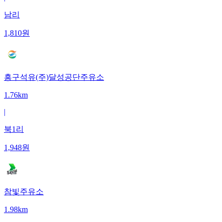
남리
1,810
원
흥구석유(주)달성공단주유소
1.76km
|
북1리
1,948
원
참빛주유소
1.98km