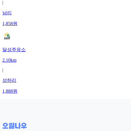
|
남리
1,858
원
달성주유소
2.10km
|
성하리
1,888
원