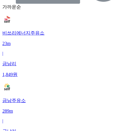
가까운순
비쓰리에너지주유소
23m
|
금남리
1,849
원
금남주유소
289m
|