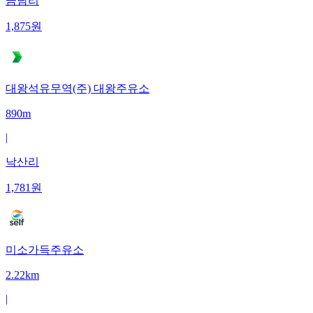
금남리
1,875
원
대왕석유무역(주) 대왕주유소
890m
|
낙산리
1,781
원
미소가득주유소
2.22km
|