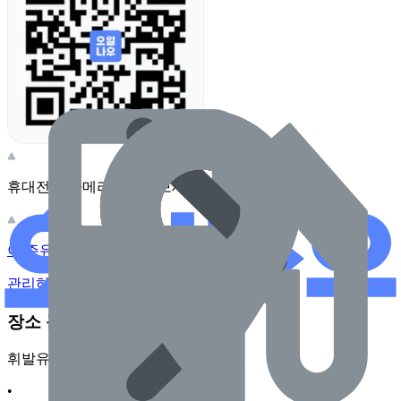
휴대전화 카메라로 찍어보세요
이 주유소의 사장님이신가요?
관리하기
장소 근처 주유소
휘발유
•