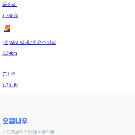
금산리
1,786
원
(주)제이엠제7주유소지점
2.39km
|
금산리
1,781
원
개인정보처리방침
|
이용약관