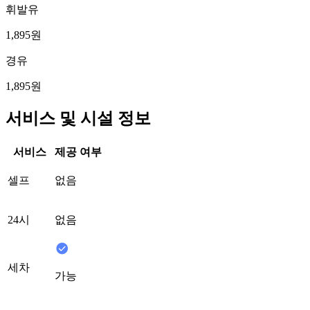
휘발유
1,895원
경유
1,895원
서비스 및 시설 정보
서비스
제공 여부
셀프
없음
24시
없음
세차
가능