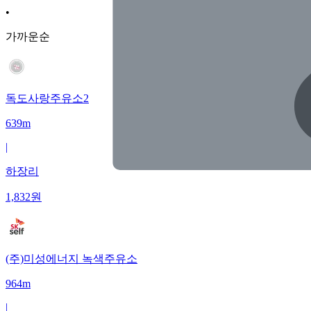
•
가까운순
독도사랑주유소2
639m
|
하장리
1,832
원
(주)미성에너지 녹색주유소
964m
|