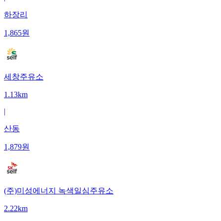
하장리
1,865
원
세창주유소
1.13km
|
산동
1,879
원
(주)미성에너지 녹색일심주유소
2.22km