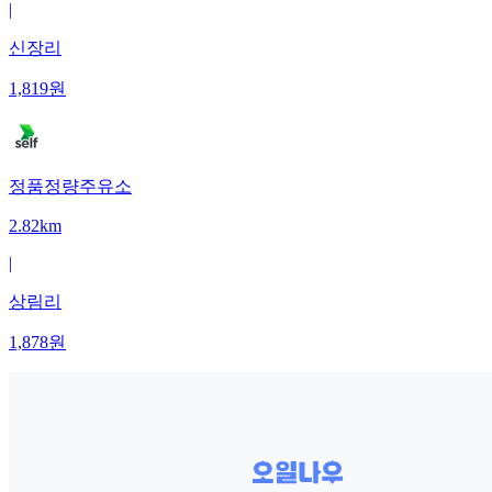
|
신장리
1,819
원
정품정량주유소
2.82km
|
상림리
1,878
원