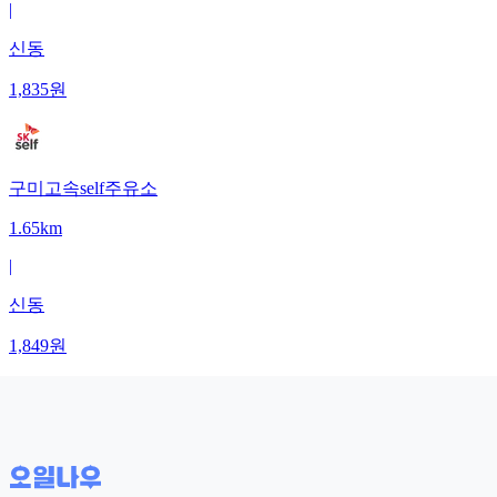
|
신동
1,835
원
구미고속self주유소
1.65km
|
신동
1,849
원