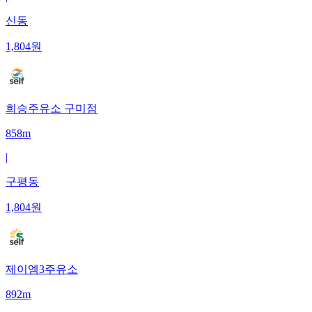
신동
1,804
원
희승주유소 구미점
858m
|
구평동
1,804
원
제이엠3주유소
892m