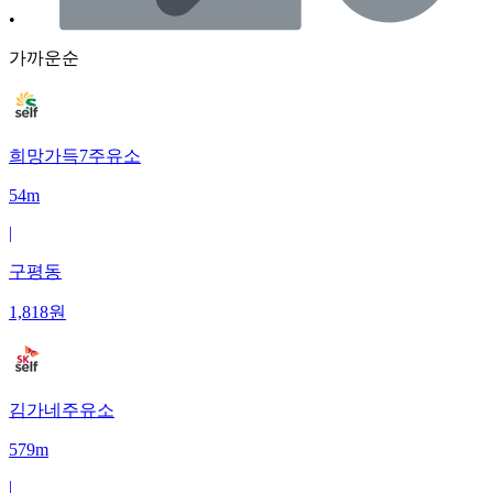
•
가까운순
희망가득7주유소
54m
|
구평동
1,818
원
김가네주유소
579m
|