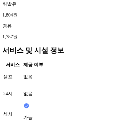
휘발유
1,804원
경유
1,787원
서비스 및 시설 정보
서비스
제공 여부
셀프
없음
24시
없음
세차
가능