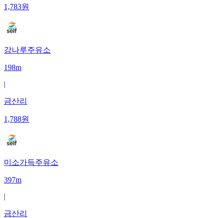
1,783
원
강나루주유소
198m
|
금산리
1,788
원
미소가득주유소
397m
|
금산리