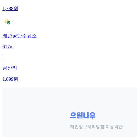
1,788
원
왜관공단주유소
617m
|
금산리
1,899
원
개인정보처리방침
|
이용약관