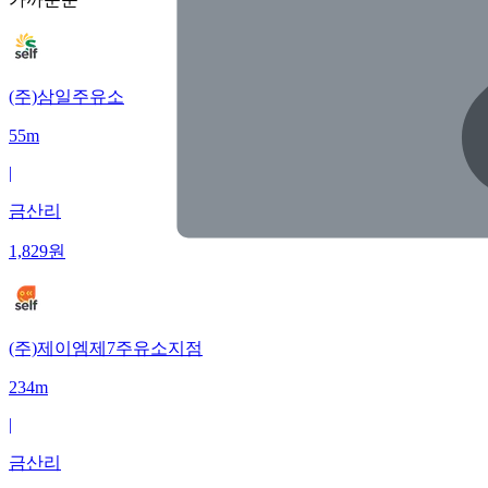
(주)삼일주유소
55m
|
금산리
1,829
원
(주)제이엠제7주유소지점
234m
|
금산리