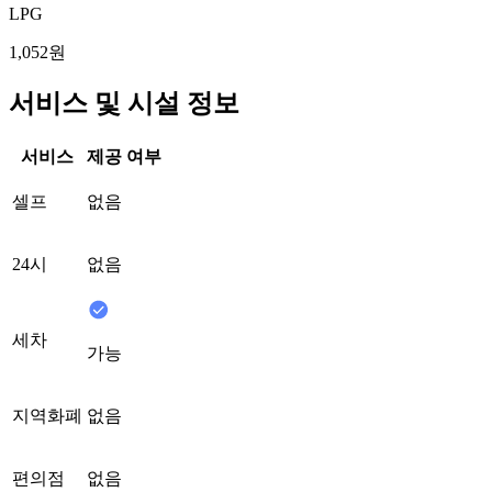
LPG
1,052원
서비스 및 시설 정보
서비스
제공 여부
셀프
없음
24시
없음
세차
가능
지역화폐
없음
편의점
없음