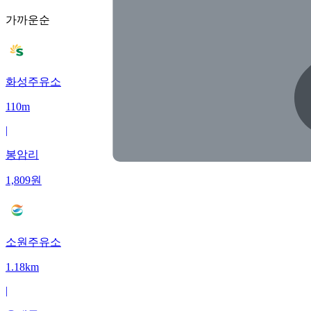
가까운순
화성주유소
110m
|
봉암리
1,809
원
소원주유소
1.18km
|