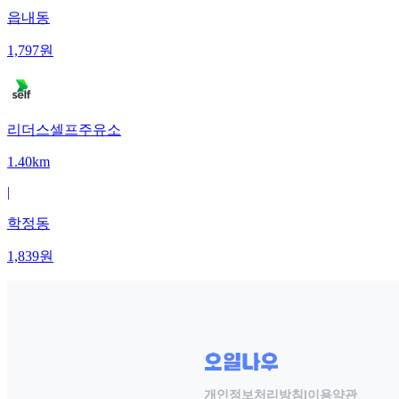
읍내동
1,797
원
리더스셀프주유소
1.40km
|
학정동
1,839
원
개인정보처리방침
|
이용약관