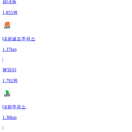
읍내동
1,855
원
대광셀프주유소
1.37km
|
봉암리
1,792
원
대왕주유소
1.38km
|