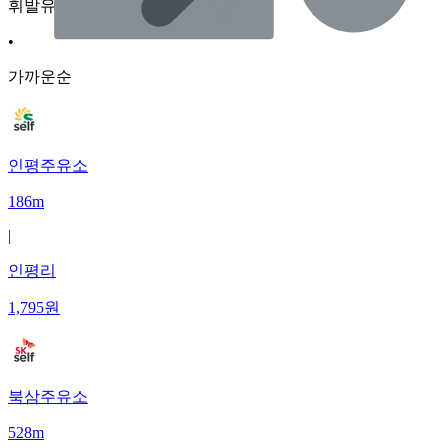
휘발유
•
가까운순
인평주유소
186m
|
인평리
1,795
원
북삼주유소
528m