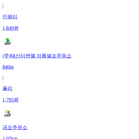
|
인평리
1,849
원
(주)태산이앤엘 아름셀프주유소
840m
|
율리
1,795
원
금오주유소
1.07km