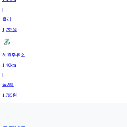
|
율리
1,795
원
혜원주유소
1.46km
|
율2리
1,795
원