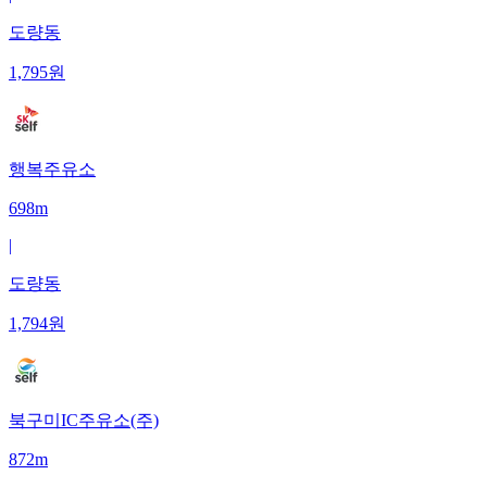
도량동
1,795
원
행복주유소
698m
|
도량동
1,794
원
북구미IC주유소(주)
872m