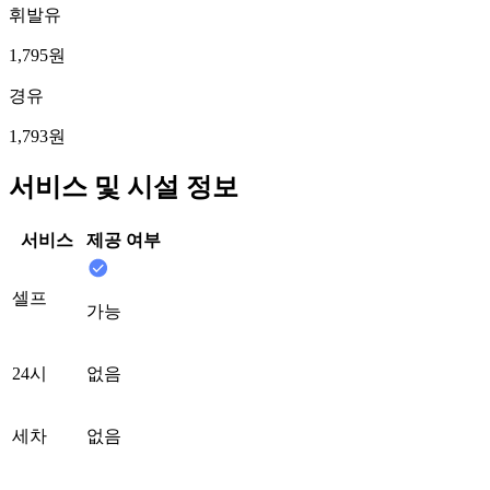
휘발유
1,795원
경유
1,793원
서비스 및 시설 정보
서비스
제공 여부
셀프
가능
24시
없음
세차
없음