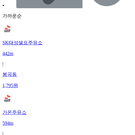
•
가까운순
SK태성셀프주유소
442m
|
봉곡동
1,795
원
가온주유소
594m
|