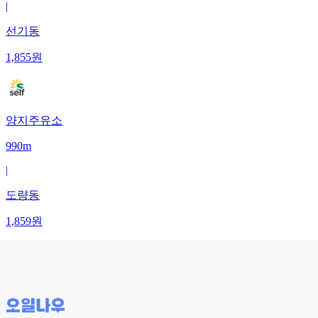
|
선기동
1,855
원
양지주유소
990m
|
도량동
1,859
원