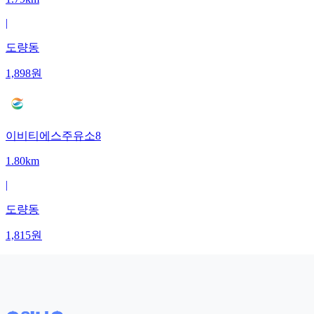
|
도량동
1,898
원
이비티에스주유소8
1.80km
|
도량동
1,815
원