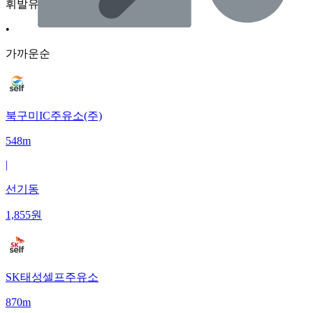
휘발유
•
가까운순
북구미IC주유소(주)
548m
|
선기동
1,855
원
SK태성셀프주유소
870m