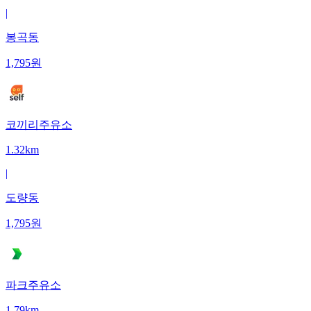
|
봉곡동
1,795
원
코끼리주유소
1.32km
|
도량동
1,795
원
파크주유소
1.79km