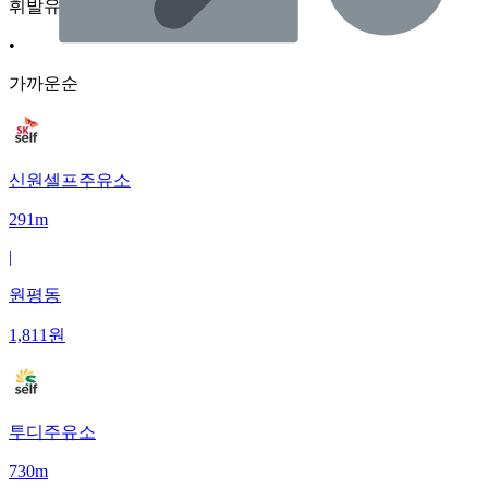
휘발유
•
가까운순
신원셀프주유소
291m
|
원평동
1,811
원
투디주유소
730m