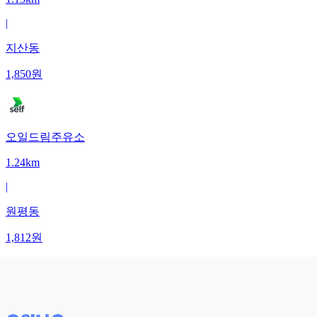
|
지산동
1,850
원
오일드림주유소
1.24km
|
원평동
1,812
원