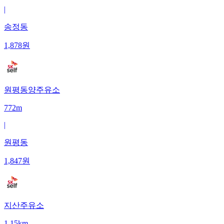
|
송정동
1,878
원
원평동양주유소
772m
|
원평동
1,847
원
지산주유소
1.15km