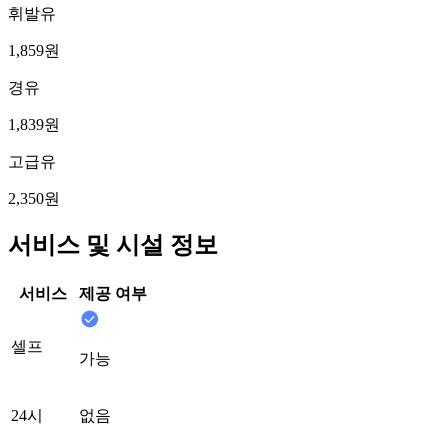
휘발유
1,859원
경유
1,839원
고급유
2,350원
서비스 및 시설 정보
서비스
제공 여부
셀프
가능
24시
없음