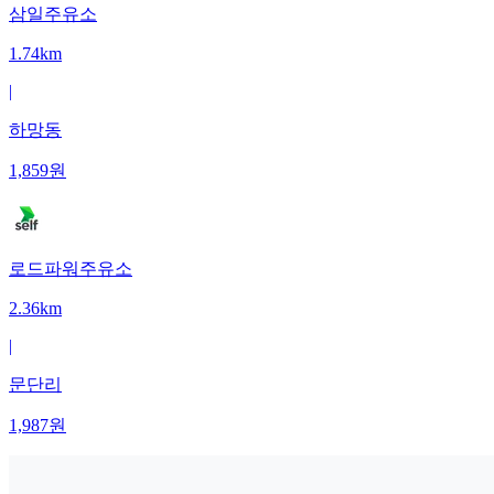
삼일주유소
1.74km
|
하망동
1,859
원
로드파워주유소
2.36km
|
문단리
1,987
원