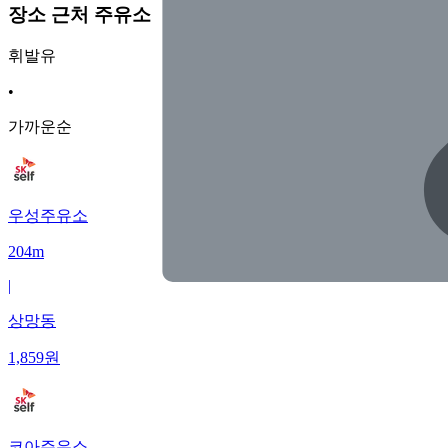
장소 근처 주유소
휘발유
•
가까운순
우성주유소
204m
|
상망동
1,859
원
코아주유소