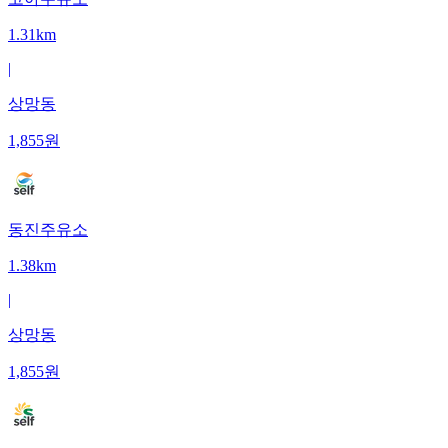
1.31km
|
상망동
1,855
원
동진주유소
1.38km
|
상망동
1,855
원