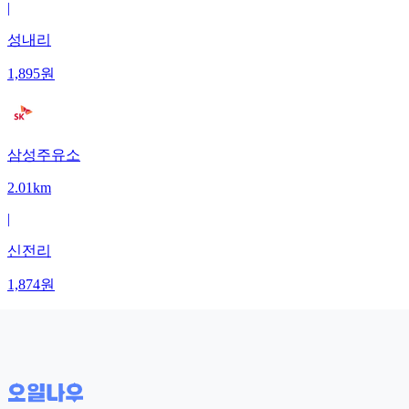
|
성내리
1,895
원
삼성주유소
2.01km
|
신전리
1,874
원