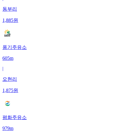
동부리
1,885
원
풍기주유소
605m
|
오현리
1,875
원
평화주유소
979m