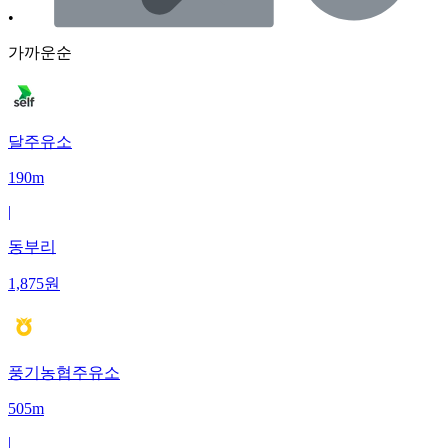
•
가까운순
달주유소
190m
|
동부리
1,875
원
풍기농협주유소
505m
|