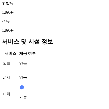
휘발유
1,895원
경유
1,895원
서비스 및 시설 정보
서비스
제공 여부
셀프
없음
24시
없음
세차
가능