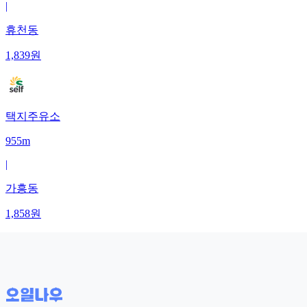
|
휴천동
1,839
원
택지주유소
955m
|
가흥동
1,858
원