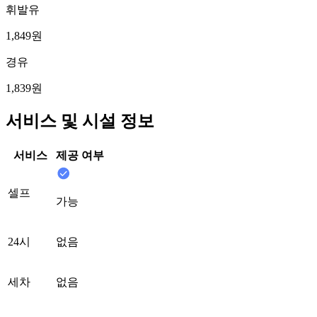
휘발유
1,849원
경유
1,839원
서비스 및 시설 정보
서비스
제공 여부
셀프
가능
24시
없음
세차
없음