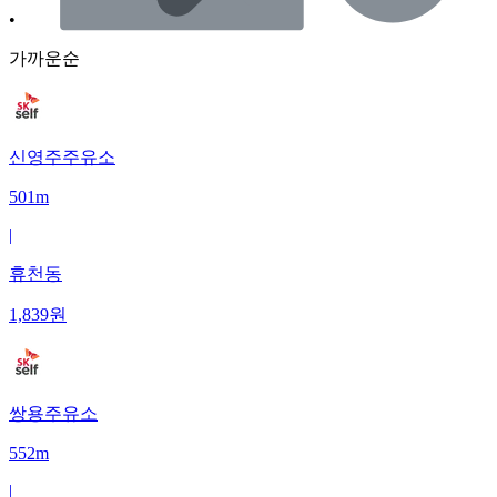
•
가까운순
신영주주유소
501m
|
휴천동
1,839
원
쌍용주유소
552m
|