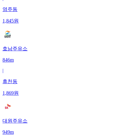
영주동
1,845
원
호남주유소
846m
|
휴천동
1,869
원
대원주유소
949m