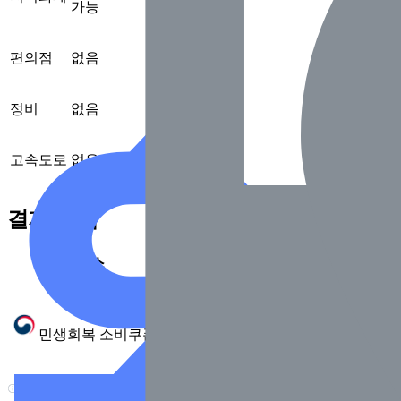
가능
편의점
없음
정비
없음
고속도로
없음
결제 혜택
서비스
제공 여부
가능
민생회복 소비쿠폰
(2025.7 확인)