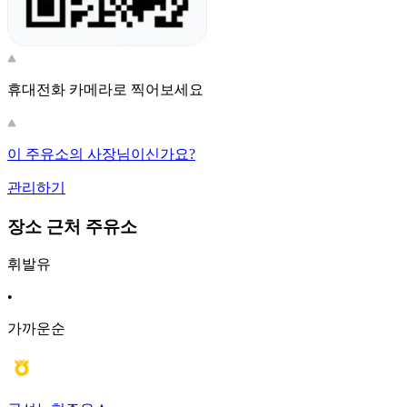
휴대전화 카메라로 찍어보세요
이 주유소의 사장님이신가요?
관리하기
장소 근처 주유소
휘발유
•
가까운순