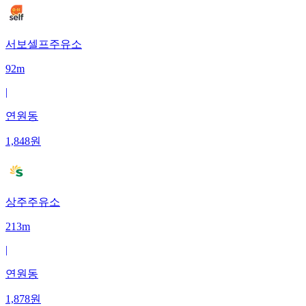
서보셀프주유소
92m
|
연원동
1,848
원
상주주유소
213m
|
연원동
1,878
원