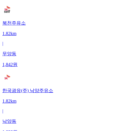
북천주유소
1.82km
|
무양동
1,842
원
한국광유(주) 낙양주유소
1.82km
|
낙양동