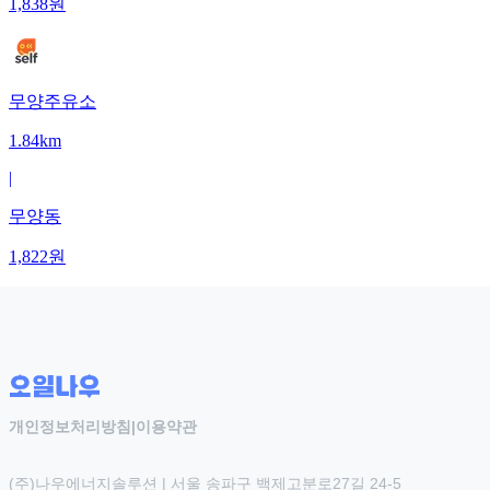
1,838
원
무양주유소
1.84km
|
무양동
1,822
원
개인정보처리방침
|
이용약관
(주)나우에너지솔루션 | 서울 송파구 백제고분로27길 24-5