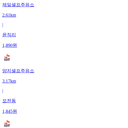
제일셀프주유소
2.61km
|
윤직리
1,890
원
양지셀프주유소
3.17km
|
모전동
1,845
원