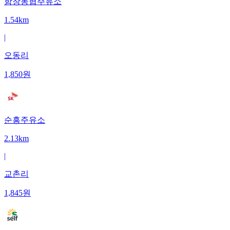
함창농협주유소
1.54km
|
오동리
1,850
원
순흥주유소
2.13km
|
교촌리
1,845
원