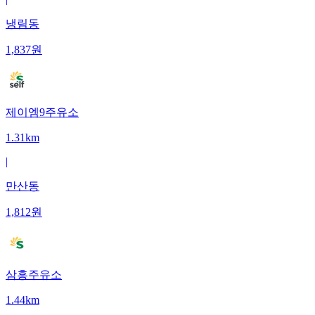
냉림동
1,837
원
제이엠9주유소
1.31km
|
만산동
1,812
원
삼흥주유소
1.44km