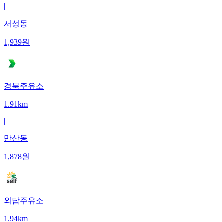
|
서성동
1,939
원
경북주유소
1.91km
|
만산동
1,878
원
외답주유소
1.94km