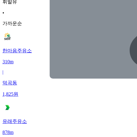
휘발유
•
가까운순
한마음주유소
310m
|
덕곡동
1,825
원
유래주유소
878m