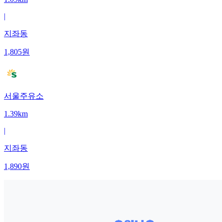
|
지좌동
1,805
원
서울주유소
1.39km
|
지좌동
1,890
원