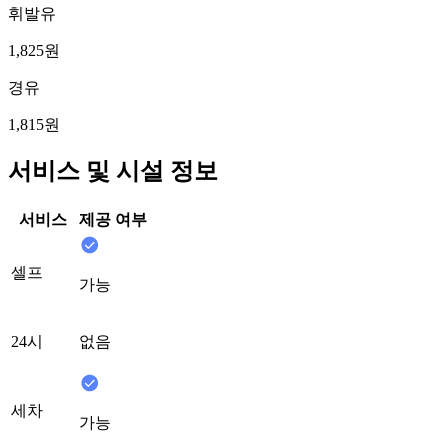
휘발유
1,825원
경유
1,815원
서비스 및 시설 정보
서비스
제공 여부
셀프
가능
24시
없음
세차
가능