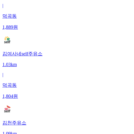
|
덕곡동
1,889
원
김여사네self주유소
1.03km
|
덕곡동
1,804
원
김천주유소
1.09km