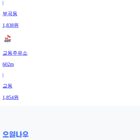
|
부곡동
1,838
원
교동주유소
602m
|
교동
1,854
원