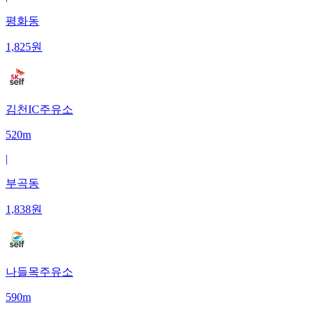
평화동
1,825
원
김천IC주유소
520m
|
부곡동
1,838
원
나들목주유소
590m