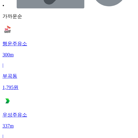
•
가까운순
행운주유소
300m
|
부곡동
1,795
원
우성주유소
337m
|