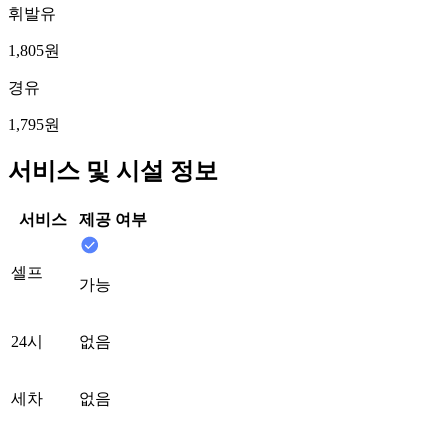
휘발유
1,805원
경유
1,795원
서비스 및 시설 정보
서비스
제공 여부
셀프
가능
24시
없음
세차
없음