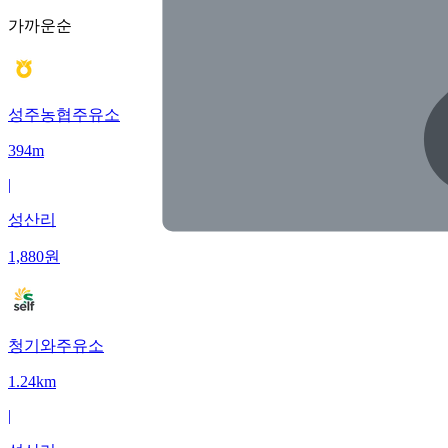
가까운순
성주농협주유소
394m
|
성산리
1,880
원
청기와주유소
1.24km
|