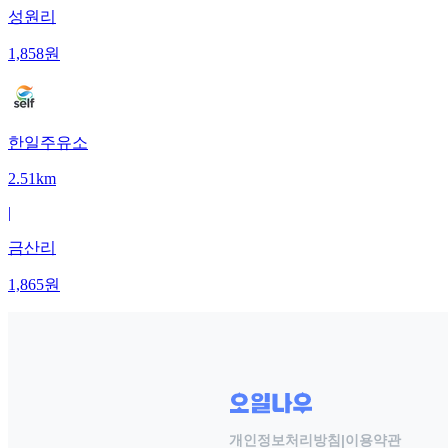
성원리
1,858
원
한일주유소
2.51km
|
금산리
1,865
원
개인정보처리방침
|
이용약관