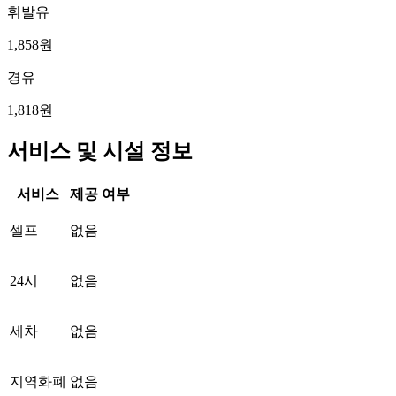
휘발유
1,858원
경유
1,818원
서비스 및 시설 정보
서비스
제공 여부
셀프
없음
24시
없음
세차
없음
지역화폐
없음