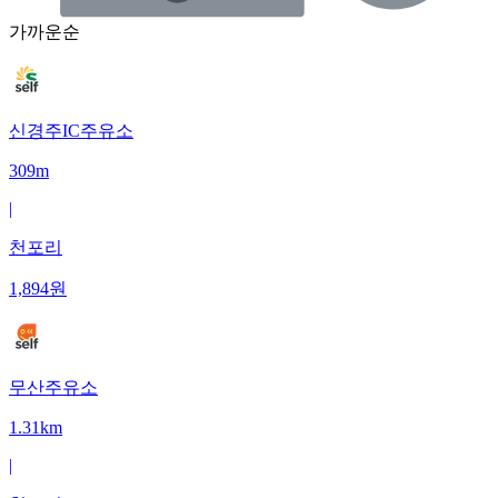
가까운순
신경주IC주유소
309m
|
천포리
1,894
원
무산주유소
1.31km
|