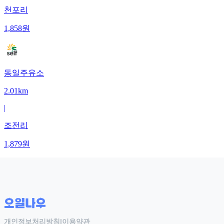
천포리
1,858
원
동일주유소
2.01km
|
조전리
1,879
원
개인정보처리방침
|
이용약관