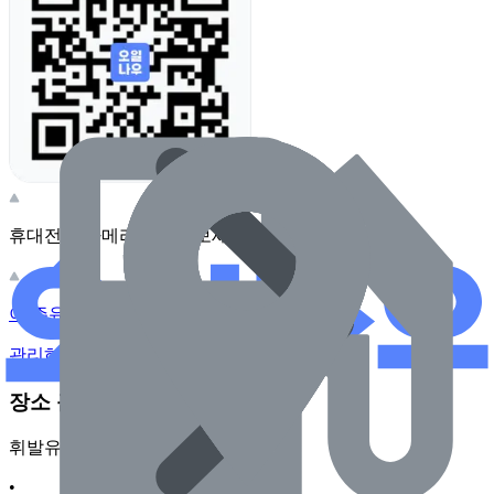
휴대전화 카메라로 찍어보세요
이 주유소의 사장님이신가요?
관리하기
장소 근처 주유소
휘발유
•