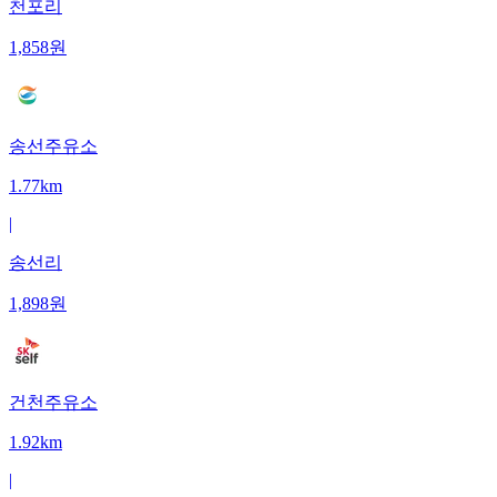
천포리
1,858
원
송선주유소
1.77km
|
송선리
1,898
원
건천주유소
1.92km
|