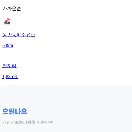
가까운순
동안동IC주유소
649m
|
천지리
1,885
원
개인정보처리방침
|
이용약관