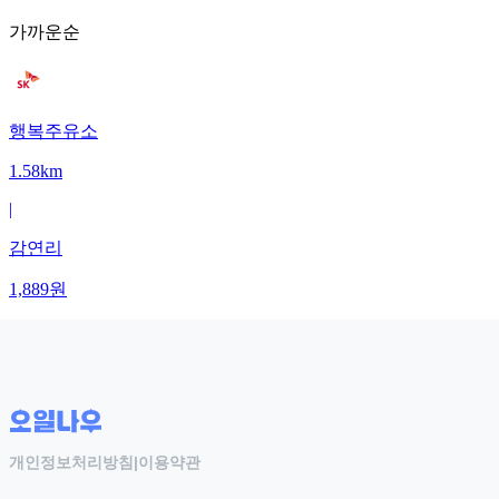
가까운순
행복주유소
1.58km
|
감연리
1,889
원
개인정보처리방침
|
이용약관