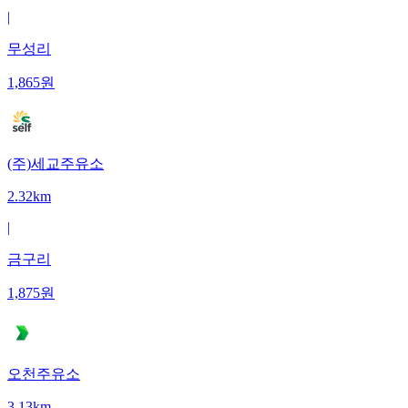
|
무성리
1,865
원
(주)세교주유소
2.32km
|
금구리
1,875
원
오천주유소
3.13km