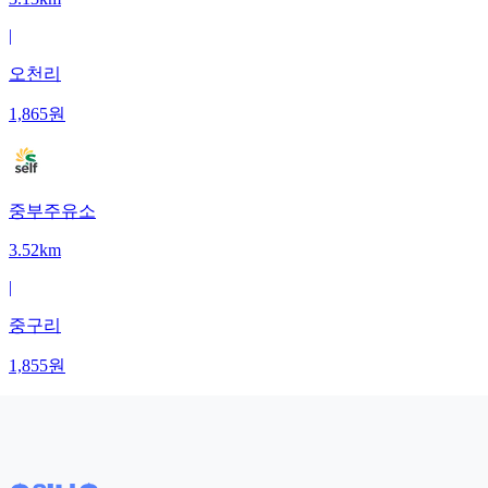
|
오천리
1,865
원
중부주유소
3.52km
|
중구리
1,855
원