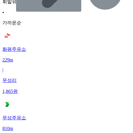
휘발유
•
가까운순
화평주유소
229m
|
무성리
1,865
원
무성주유소
810m