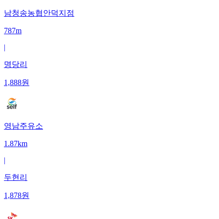
남청송농협안덕지점
787m
|
명당리
1,888
원
영남주유소
1.87km
|
두현리
1,878
원