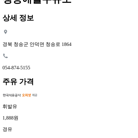
상세 정보
경북 청송군 안덕면 청송로 1864
054-874-5155
주유 가격
휘발유
1,888원
경유