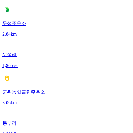
무성주유소
2.84km
|
무성리
1,865
원
군위농협클린주유소
3.06km
|
동부리