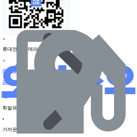
휴대전화 카메라로 찍어보세요
이 주유소의 사장님이신가요?
관리하기
장소 근처 주유소
휘발유
•
가까운순