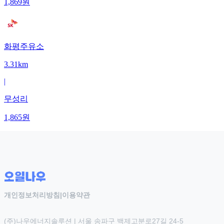
1,869
원
화평주유소
3.31km
|
무성리
1,865
원
개인정보처리방침
|
이용약관
(주)나우에너지솔루션 | 서울 송파구 백제고분로27길 24-5