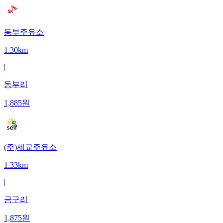
동부주유소
1.30km
|
동부리
1,885
원
(주)세교주유소
1.33km
|
금구리
1,875
원