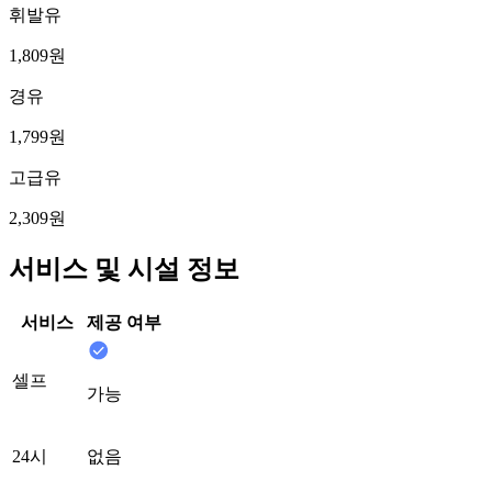
휘발유
1,809원
경유
1,799원
고급유
2,309원
서비스 및 시설 정보
서비스
제공 여부
셀프
가능
24시
없음