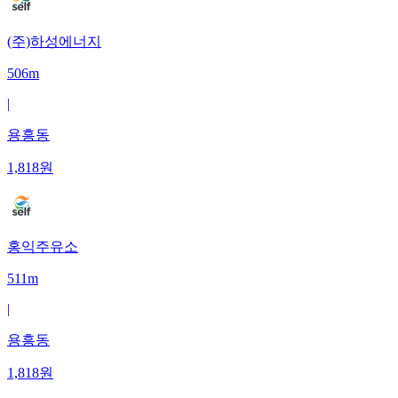
(주)하성에너지
506m
|
용흥동
1,818
원
홍익주유소
511m
|
용흥동
1,818
원