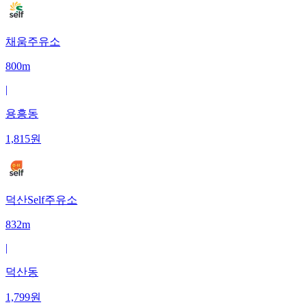
채움주유소
800m
|
용흥동
1,815
원
덕산Self주유소
832m
|
덕산동
1,799
원