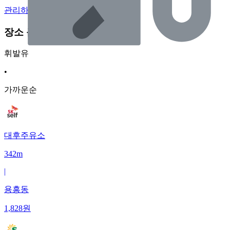
관리하기
장소 근처 주유소
휘발유
•
가까운순
대후주유소
342m
|
용흥동
1,828
원