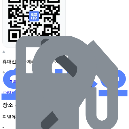
휴대전화 카메라로 찍어보세요
이 주유소의 사장님이신가요?
관리하기
장소 근처 주유소
휘발유
•