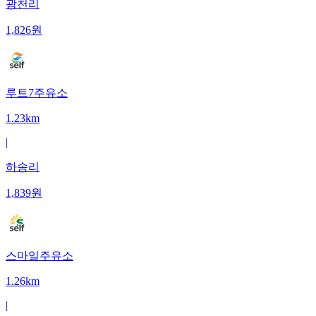
광천리
1,826
원
루트7주유소
1.23km
|
하송리
1,839
원
스마일주유소
1.26km
|