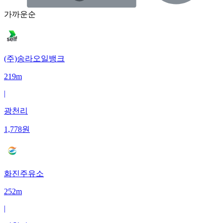
가까운순
(주)송라오일뱅크
219m
|
광천리
1,778
원
화진주유소
252m
|