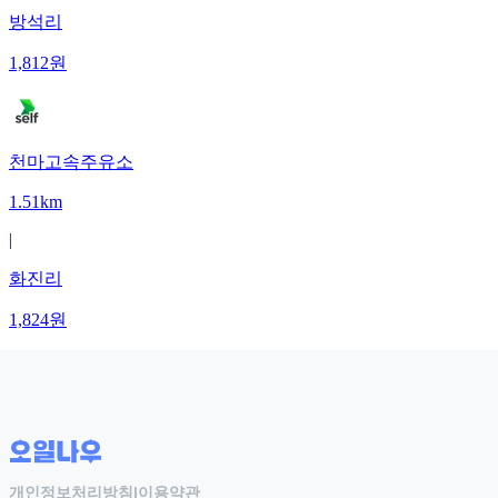
방석리
1,812
원
천마고속주유소
1.51km
|
화진리
1,824
원
개인정보처리방침
|
이용약관