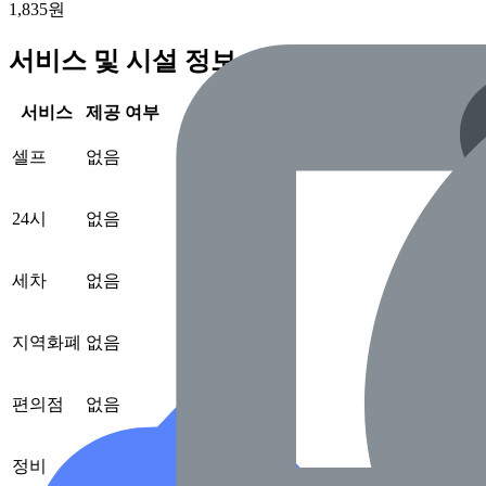
1,835원
서비스 및 시설 정보
서비스
제공 여부
셀프
없음
24시
없음
세차
없음
지역화폐
없음
편의점
없음
정비
없음