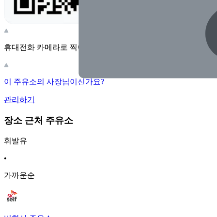
휴대전화 카메라로 찍어보세요
이 주유소의 사장님이신가요?
관리하기
장소 근처 주유소
휘발유
•
가까운순