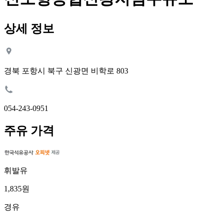
상세 정보
경북 포항시 북구 신광면 비학로 803
054-243-0951
주유 가격
휘발유
1,835원
경유