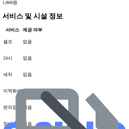
1,868원
서비스 및 시설 정보
서비스
제공 여부
셀프
없음
24시
없음
세차
없음
지역화폐
없음
편의점
없음
정비
없음