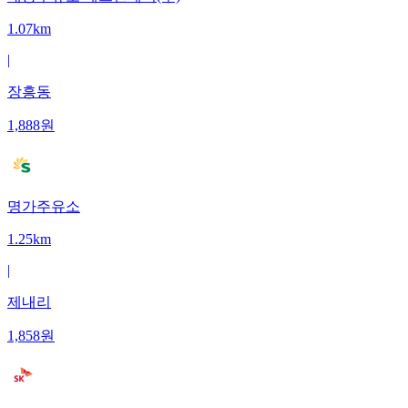
1.07km
|
장흥동
1,888
원
명가주유소
1.25km
|
제내리
1,858
원