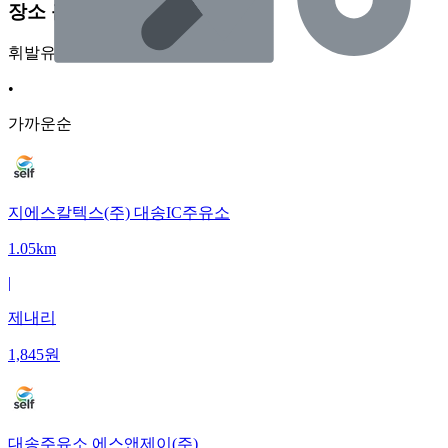
장소 근처 주유소
휘발유
•
가까운순
지에스칼텍스(주) 대송IC주유소
1.05km
|
제내리
1,845
원
대송주유소 에스앤제이(주)