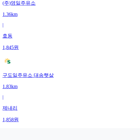
(주)영일주유소
1.36km
|
호동
1,845
원
구도일주유소 대송햇살
1.83km
|
제내리
1,858
원