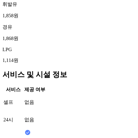
휘발유
1,858원
경유
1,868원
LPG
1,114원
서비스 및 시설 정보
서비스
제공 여부
셀프
없음
24시
없음