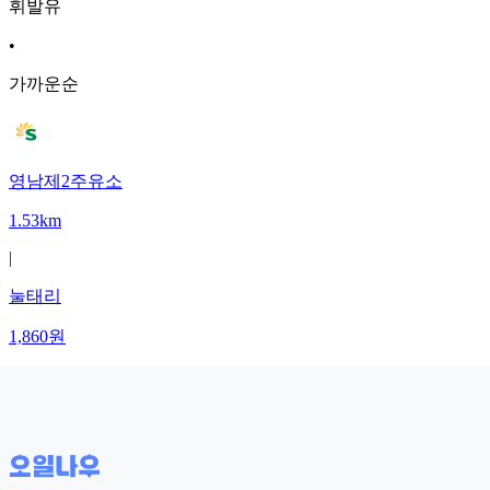
휘발유
•
가까운순
영남제2주유소
1.53km
|
눌태리
1,860
원