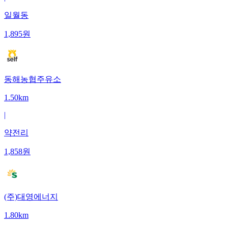
일월동
1,895
원
동해농협주유소
1.50km
|
약전리
1,858
원
(주)대영에너지
1.80km