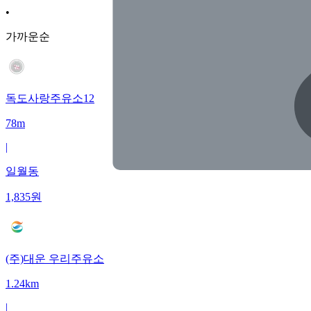
•
가까운순
독도사랑주유소12
78m
|
일월동
1,835
원
(주)대운 우리주유소
1.24km
|