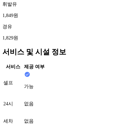
휘발유
1,849원
경유
1,829원
서비스 및 시설 정보
서비스
제공 여부
셀프
가능
24시
없음
세차
없음