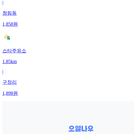
|
청림동
1,858
원
스타주유소
1.85km
|
구정리
1,898
원