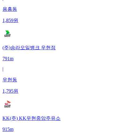
용흥동
1,859
원
(주)송라오일뱅크 우현점
791m
|
우현동
1,795
원
KK(주) KK우현중앙주유소
915m