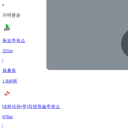
•
가까운순
동보주유소
321m
|
용흥동
1,849
원
대원석유(주)직영청솔주유소
676m
|