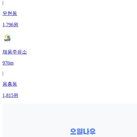
|
우현동
1,796
원
채움주유소
976m
|
용흥동
1,815
원