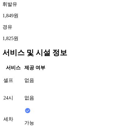
휘발유
1,849원
경유
1,825원
서비스 및 시설 정보
서비스
제공 여부
셀프
없음
24시
없음
세차
가능