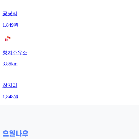
|
공당리
1,849
원
창지주유소
3.85km
|
창지리
1,848
원