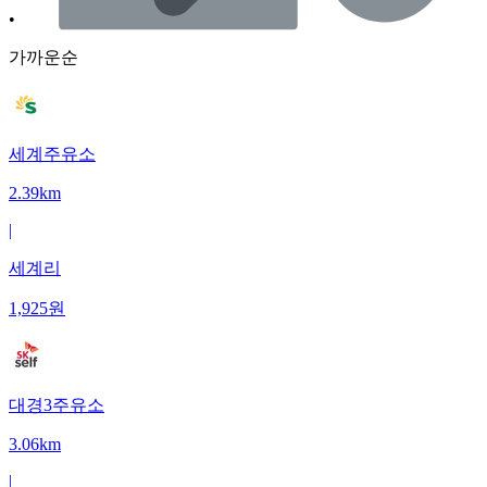
•
가까운순
세계주유소
2.39km
|
세계리
1,925
원
대경3주유소
3.06km
|