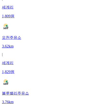
세계리
1,809
원
오천주유소
3.62km
|
세계리
1,829
원
블루밸리주유소
3.76km