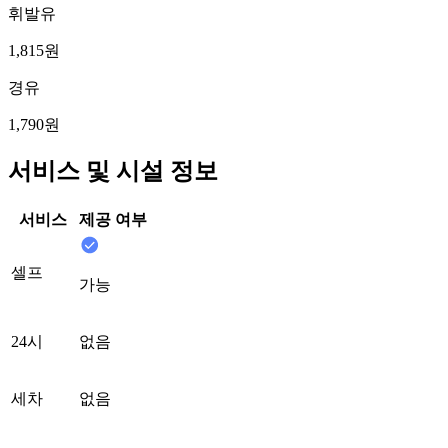
휘발유
1,815원
경유
1,790원
서비스 및 시설 정보
서비스
제공 여부
셀프
가능
24시
없음
세차
없음