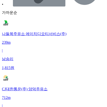
•
가까운순
나들목주유소 에이치디오티서비스(주)
239m
|
남송리
1,815
원
CJ대한통운(주) 양덕주유소
712m
|