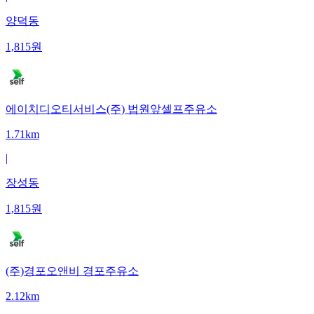
양덕동
1,815
원
에이치디오티서비스(주) 법원앞셀프주유소
1.71km
|
장성동
1,815
원
(주)경포오앤비 경포주유소
2.12km