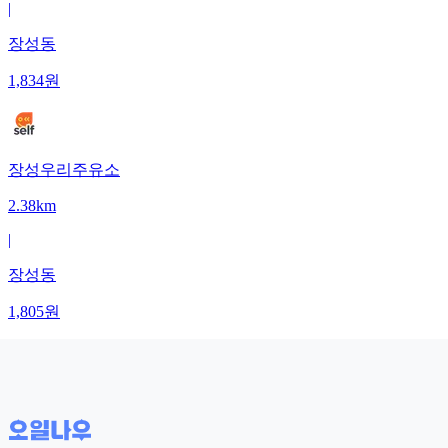
|
장성동
1,834
원
장성우리주유소
2.38km
|
장성동
1,805
원