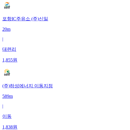
포항IC주유소 (주)신일
20m
|
대련리
1,855
원
(주)하성에너지 이동지점
589m
|
이동
1,838
원