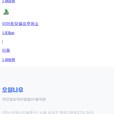
1,868
원
이마트앞셀프주유소
1.83km
|
이동
1,808
원
개인정보처리방침
|
이용약관
(주)나우에너지솔루션 | 서울 송파구 백제고분로27길 24-5