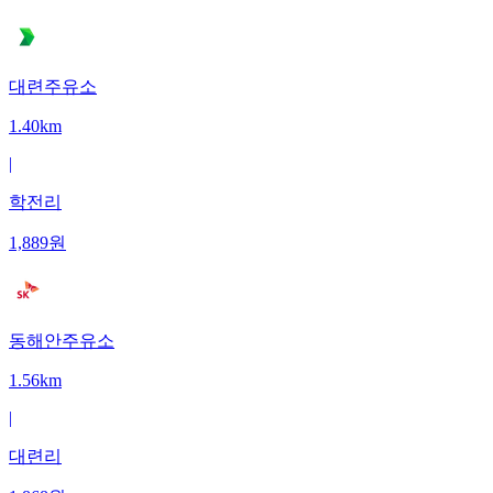
대련주유소
1.40km
|
학전리
1,889
원
동해안주유소
1.56km
|
대련리