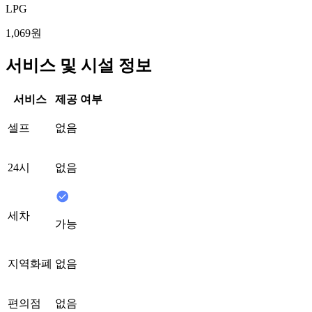
LPG
1,069원
서비스 및 시설 정보
서비스
제공 여부
셀프
없음
24시
없음
세차
가능
지역화폐
없음
편의점
없음