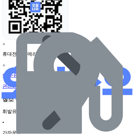
휴대전화 카메라로 찍어보세요
이 주유소의 사장님이신가요?
관리하기
장소 근처 주유소
휘발유
•
가까운순