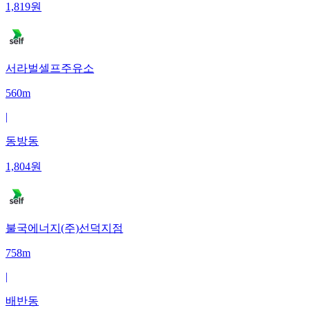
1,819
원
서라벌셀프주유소
560m
|
동방동
1,804
원
불국에너지(주)선덕지점
758m
|
배반동