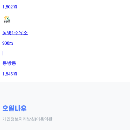
1,802
원
동방1주유소
938m
|
동방동
1,845
원
개인정보처리방침
|
이용약관