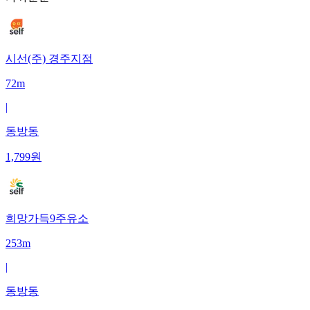
시선(주) 경주지점
72m
|
동방동
1,799
원
희망가득9주유소
253m
|
동방동