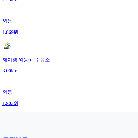
|
외동
1,869
원
제이엠 외동self주유소
3.00km
|
외동
1,802
원