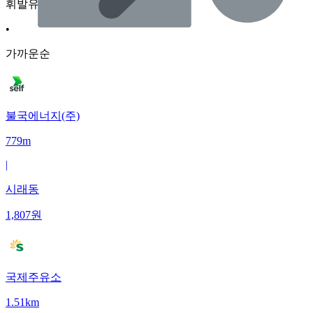
휘발유
•
가까운순
불국에너지(주)
779m
|
시래동
1,807
원
국제주유소
1.51km