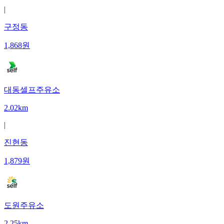
|
구정동
1,868
원
대동셀프주유소
2.02km
|
진현동
1,879
원
도원주유소
2.25km